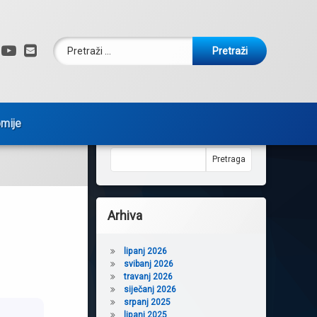
Pretraži:
Facebook
YouTube
E-mail
omije
Pretraga
Pretraga
Arhiva
lipanj 2026
svibanj 2026
travanj 2026
siječanj 2026
srpanj 2025
lipanj 2025