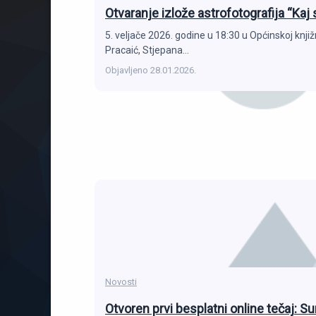
Otvaranje izlože astrofotografija “Kaj 
5. veljače 2026. godine u 18:30 u Općinskoj knjiž
Pracaić, Stjepana…
Objavljeno
28.01.2026.
Novosti
Otvoren prvi besplatni online tečaj: S