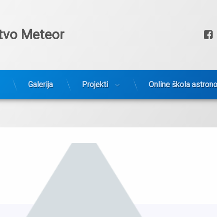
tvo Meteor
Galerija
Projekti
Online škola astron