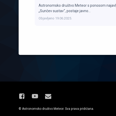
Astronomsko društvo Meteor s ponosom najavljuj
„Sunčev sustav“, postaje javno…
Objavljeno
19.06.2025.
Facebook
YouTube
E-mail
© Astronomsko društvo Meteor. Sva prava pridržana.