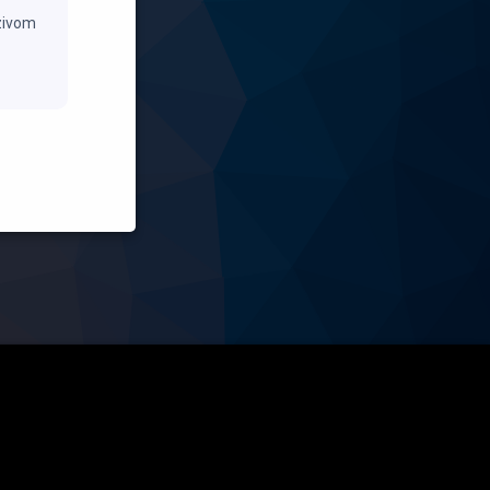
azivom