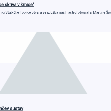
se skriva v kmice”
nici Stubičke Toplice otvara se izložba naših astrofotografa: Martine Špo
unčev sustav