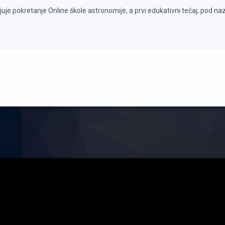
e pokretanje Online škole astronomije, a prvi edukativni tečaj, pod n