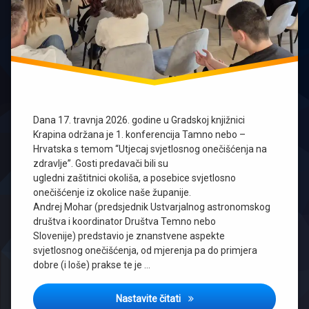
Dana 17. travnja 2026. godine u Gradskoj knjižnici
Krapina održana je 1. konferencija Tamno nebo –
Hrvatska s temom “Utjecaj svjetlosnog onečišćenja na
zdravlje”. Gosti predavači bili su
ugledni zaštitnici okoliša, a posebice svjetlosno
onečišćenje iz okolice naše županije.
Andrej Mohar (predsjednik Ustvarjalnog astronomskog
društva i koordinator Društva Temno nebo
Slovenije) predstavio je znanstvene aspekte
svjetlosnog onečišćenja, od mjerenja pa do primjera
dobre (i loše) prakse te je …
Održana prva konferencija T
Nastavite čitati