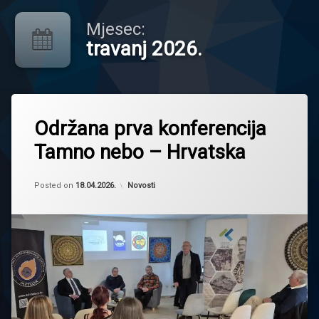
Mjesec:
travanj 2026.
Ostavite
Održana prva konferencija
komentar
on
Tamno nebo – Hrvatska
Održana
prva
konferencija
Updated on
by
Borna Cesarec
18.04.2026.
Tamno
Kategorije:
Posted on
18.04.2026.
Novosti
nebo
–
Hrvatska