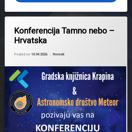
Ostavite
Konferencija Tamno nebo –
komentar
on
Hrvatska
Konferencija
Tamno
nebo
Updated on
by
Borna Cesarec
10.04.2026.
–
Kategorije:
Posted on
10.04.2026.
Novosti
Hrvatska