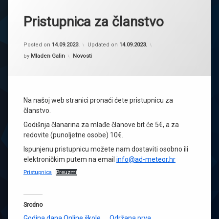
Pristupnica za članstvo
Posted on
14.09.2023.
Updated on
14.09.2023.
Kategorije:
by
Mladen Galin
Novosti
Na našoj web stranici pronaći ćete pristupnicu za
članstvo.
Godišnja članarina za mlađe članove bit će 5€, a za
redovite (punoljetne osobe) 10€.
Ispunjenu pristupnicu možete nam dostaviti osobno ili
elektroničkim putem na email
info@ad-meteor.hr
Pristupnica
Preuzmi
Srodno
Godina dana Online škole
Održana prva