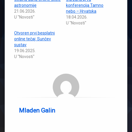
astronomije
konferencija Tamno
21.06.2026.
nebo – Hrvatska
U "Novosti"
18.04.2026.
U "Novosti"
Otvoren prvi besplatni
online tečaj: Sunčev
sustav
19.06.2025.
U "Novosti"
Mladen Galin