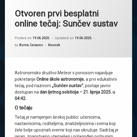
Otvoren prvi besplatni
online tečaj: Sunčev sustav
Posted on
19.06.2025.
Updated on
19.06.2025.
Kategorije:
by
Borna Cesarec
Novosti
Astronomsko društvo Meteor s ponosom najavljuje
pokretanje
Online škole astronomije
, a prvi edukativni
tečaj, pod nazivom
„Sunčev sustav“
, postaje javno
dostupan na
dan ljetnog solsticija – 21. lipnja 2025. u
04:42
.
O tečaju
Tečaj je namijenjen širokoj publici: učenicima,
nastavnicima, roditeljima, znatiželjnicima i svima koji
žele bolje upoznati svemir koji nas okružuje. Sadržaj je
jasan, znanstveno utemeljen i prilagođen potpunim