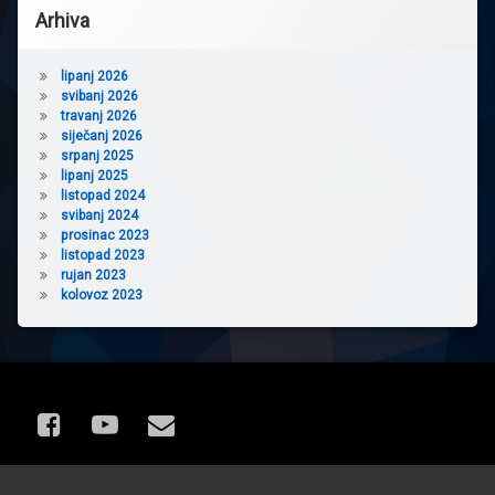
Arhiva
lipanj 2026
svibanj 2026
travanj 2026
siječanj 2026
srpanj 2025
lipanj 2025
listopad 2024
svibanj 2024
prosinac 2023
listopad 2023
rujan 2023
kolovoz 2023
Facebook
YouTube
E-mail
© Astronomsko društvo Meteor. Sva prava pridržana.