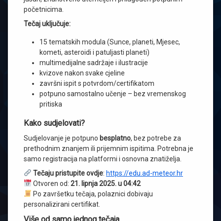
početnicima.
Tečaj uključuje:
15 tematskih modula (Sunce, planeti, Mjesec,
kometi, asteroidi i patuljasti planeti)
multimedijalne sadržaje i ilustracije
kvizove nakon svake cjeline
završni ispit s potvrdom/certifikatom
potpuno samostalno učenje – bez vremenskog
pritiska
Kako sudjelovati?
Sudjelovanje je potpuno
besplatno
, bez potrebe za
prethodnim znanjem ili prijemnim ispitima. Potrebna je
samo registracija na platformi i osnovna znatiželja.
Tečaju pristupite ovdje
:
https://edu.ad-meteor.hr
Otvoren od:
21. lipnja 2025. u 04:42
Po završetku tečaja, polaznici dobivaju
personalizirani certifikat.
Više od samo jednog tečaja