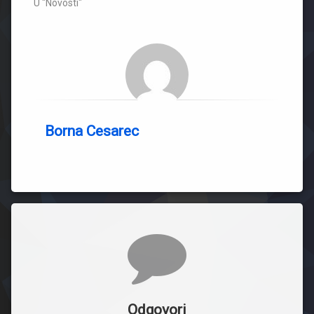
U "Novosti"
Borna Cesarec
Komentari
Odgovori