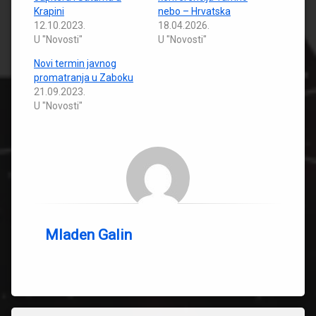
Krapini
nebo – Hrvatska
12.10.2023.
18.04.2026.
U "Novosti"
U "Novosti"
Novi termin javnog
promatranja u Zaboku
21.09.2023.
U "Novosti"
Mladen Galin