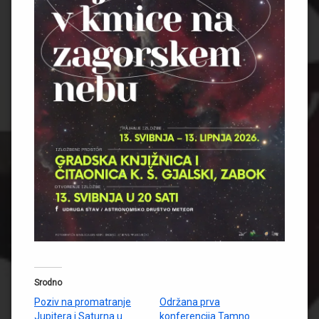
Srodno
Poziv na promatranje
Održana prva
Jupitera i Saturna u
konferencija Tamno